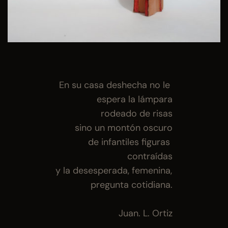
En su casa deshecha no le 
espera la lámpara
rodeado de risas
sino un montón oscuro
de infantiles figuras 
contraídas
y la desesperada, femenina, 
pregunta cotidiana.
Juan. L. Ortiz