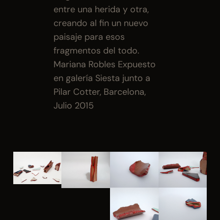
entre una herida y otra, 
creando al fin un nuevo 
paisaje para esos 
fragmentos del todo. 
Mariana Robles Expuesto 
en galería Siesta junto a 
Pilar Cotter, Barcelona, 
Julio 2015