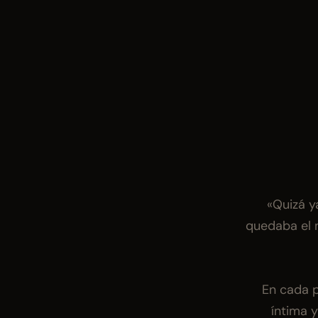
«Quizá ya
quedaba el 
En cada p
íntima y