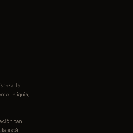
teza, le 
o reliquia, 
ción tan 
ia está 